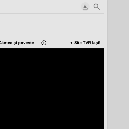
Cântec și poveste
◄ Site TVR Iași!