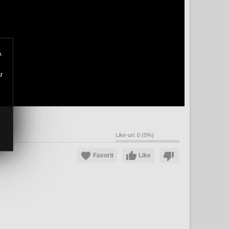
Ă
r
Like-uri:
0
(
0
%)
Favorit
Like