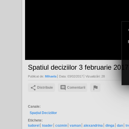
Spatiul deciziilor 3 februarie 2017
Publicat de:
Mihaela
Data:
03/02/2017
Vizualizări:
28
Distribuie
Comentarii
Canale:
Spațiul Deciziilor
Etichete:
tudorel
toader
cozmin
vaman
alexandrina
dinga
dan
tr