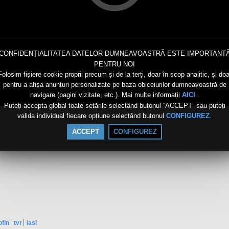
CONFIDENȚIALITATEA DATELOR DUMNEAVOASTRĂ ESTE IMPORTANT
PENTRU NOI
Folosim fișiere cookie proprii precum și de la terți, doar în scop analitic, și doa
pentru a afișa anunțuri personalizate pe baza obiceiurilor dumneavoastră de
navigare (pagini vizitate, etc.). Mai multe informații
.
AICI
Puteți accepta global toate setările selectând butonul “ACCEPT” sau puteți
valida individual fiecare opțiune selectând butonul
.
CONFIGUREZ
ACCEPT
CONFIGUREZ
ofin
tvr
iasi