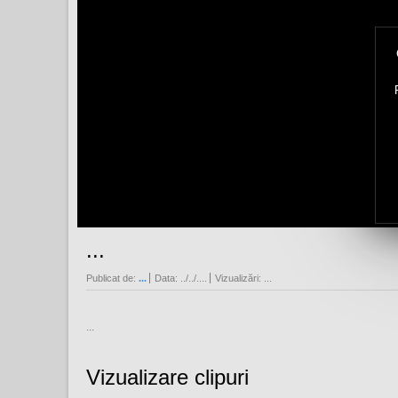
...
Publicat de:
...
Data:
../../....
Vizualizări:
...
...
Vizualizare clipuri