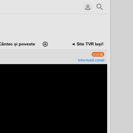
Cântec și poveste
◄ Site TVR Iași!
RSS
Informații canal