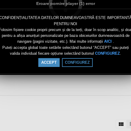
Eroare pornire player (1) error
CONFIDENȚIALITATEA DATELOR DUMNEAVOASTRĂ ESTE IMPORTANT
PENTRU NOI
Folosim fișiere cookie proprii precum și de la terți, doar în scop analitic, și doa
pentru a afișa anunțuri personalizate pe baza obiceiurilor dumneavoastră de
navigare (pagini vizitate, etc.). Mai multe informații
.
AICI
Puteți accepta global toate setările selectând butonul “ACCEPT” sau puteți
valida individual fiecare opțiune selectând butonul
.
CONFIGUREZ
ACCEPT
CONFIGUREZ