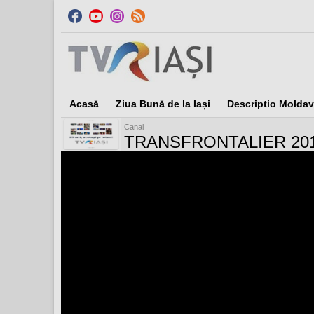
Acasă
Ziua Bună de la Iași
Descriptio Moldav
Canal
TRANSFRONTALIER 20