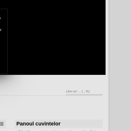
Ă
r
Like-uri:
...
(
...
%)
Panoul cuvintelor