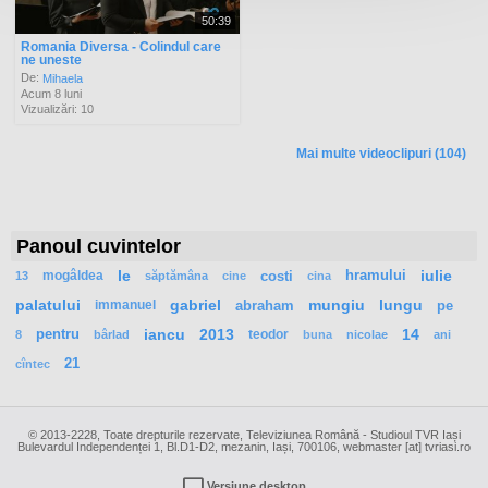
50:39
Romania Diversa - Colindul care
ne uneste
De:
Mihaela
Acum 8 luni
Vizualizări: 10
Mai multe videoclipuri (104)
Panoul cuvintelor
mogâldea
le
costi
hramului
iulie
13
săptămâna
cine
cina
palatului
immanuel
gabriel
abraham
mungiu
lungu
pe
pentru
iancu
2013
teodor
14
8
bârlad
buna
nicolae
ani
21
cîntec
© 2013-2228, Toate drepturile rezervate, Televiziunea Română - Studioul TVR Iași
Bulevardul Independenței 1, Bl.D1-D2, mezanin, Iași, 700106, webmaster [at] tvriasi.ro
Versiune desktop