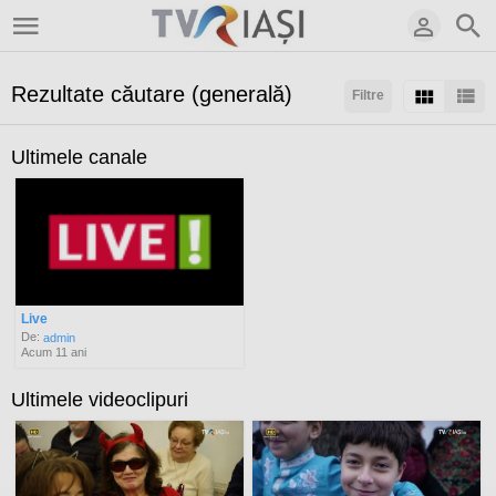
Rezultate căutare (generală)
Filtre
Sortaţi după:
Ultimele canale
Live
De:
admin
Acum 11 ani
Ultimele videoclipuri