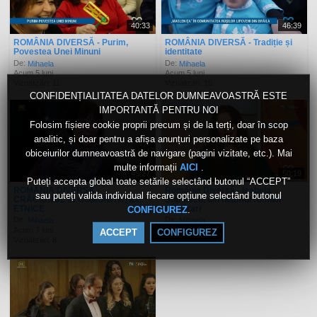
40:33
46:39
ROMÂNIA DIVERSĂ - Purim,
ROMÂNIA DIVERSĂ - Tradiție și
Povestea Unei Minuni
identitate
De:
De:
Mihaela
Mihaela
Acum 5 luni
Acum 5 luni
Vizualizări: 11
Vizualizări: 10
CONFIDENȚIALITATEA DATELOR DUMNEAVOASTRĂ ESTE
IMPORTANTĂ PENTRU NOI
Folosim fișiere cookie proprii precum și de la terți, doar în scop
analitic, și doar pentru a afișa anunțuri personalizate pe baza
obiceiurilor dumneavoastră de navigare (pagini vizitate, etc.). Mai
multe informații
.
AICI
45:27
50:19
Puteți accepta global toate setările selectând butonul “ACCEPT”
ROMÂNIA DIVERSĂ -
România Diversă - Isabela
sau puteți valida individual fiecare opțiune selectând butonul
CRĂCIUNUL ÎN COMUNITĂŢILE
Stănescu, din neamul romilor
ETNICE
căldărari
.
CONFIGUREZ
De:
De:
Mihaela
Mihaela
Acum 7 luni
Acum 7 luni
ACCEPT
CONFIGUREZ
Vizualizări: 8
Vizualizări: 12