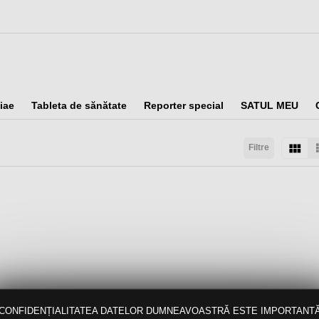
iae
Tableta de sănătate
Reporter special
SATUL MEU
Filtre
Sortaţi după:
CONFIDENȚIALITATEA DATELOR DUMNEAVOASTRĂ ESTE IMPORTANT