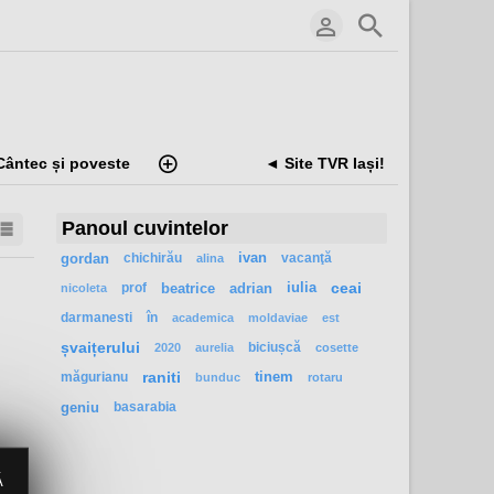
Cântec și poveste
◄ Site TVR Iași!
Panoul cuvintelor
gordan
chichirău
ivan
vacanţă
alina
prof
beatrice
adrian
iulia
ceai
nicoleta
darmanesti
în
academica
moldaviae
est
șvaițerului
biciușcă
2020
aurelia
cosette
măgurianu
raniti
tinem
bunduc
rotaru
geniu
basarabia
Ă