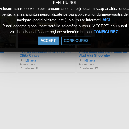
PENTRU NOI
Folosim fișiere cookie proprii precum și de la terți, doar în scop analitic, și doa
pentru a afișa anunțuri personalizate pe baza obiceiurilor dumneavoastră de
navigare (pagini vizitate, etc.). Mai multe informații
.
AICI
Puteți accepta global toate setările selectând butonul “ACCEPT” sau puteți
valida individual fiecare opțiune selectând butonul
.
CONFIGUREZ
ACCEPT
CONFIGUREZ
49:56
49:33
50:
cu -
”Vorba domnului Lăzărescu” cu
Vorba domnului Lazarescu cu
Oltiţa Cîntec
Vlad Alui Gheorghe
De:
De:
Mihaela
Mihaela
Acum 3 ani
Acum 3 ani
Vizualizări: 11
Vizualizări: 12