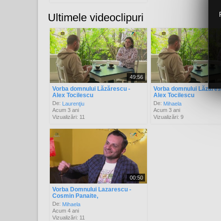
Ultimele videoclipuri
49:56
Vorba domnului Lăzărescu -
Vorba domnului Lăzăres
Alex Tocilescu
Alex Tocilescu
De:
De:
Laurenţiu
Mihaela
Acum 3 ani
Acum 3 ani
Vizualizări: 11
Vizualizări: 9
00:50
Vorba Domnului Lazarescu -
Cosmin Panaite,
De:
Mihaela
Acum 4 ani
Vizualizări: 11