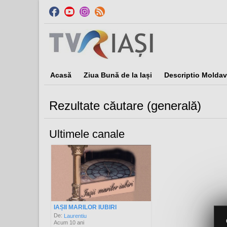
Acasă
Ziua Bună de la Iași
Descriptio Moldav
Rezultate căutare (generală)
Ultimele canale
IAȘII MARILOR IUBIRI
De:
Laurentiu
Acum 10 ani