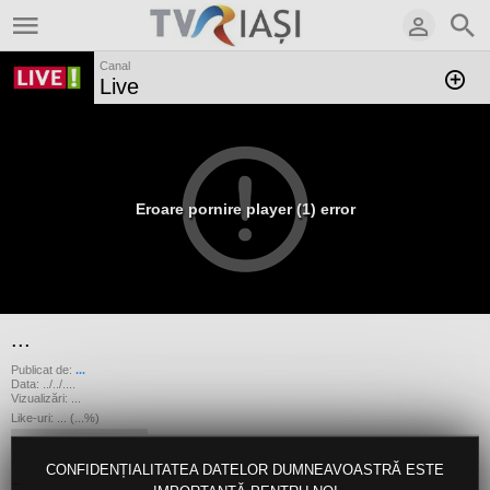
Canal
Live
Eroare pornire player (1) error
...
Publicat de:
...
Data:
../../....
Vizualizări:
...
Like-uri:
...
(
...
%)
CONFIDENȚIALITATEA DATELOR DUMNEAVOASTRĂ ESTE
...