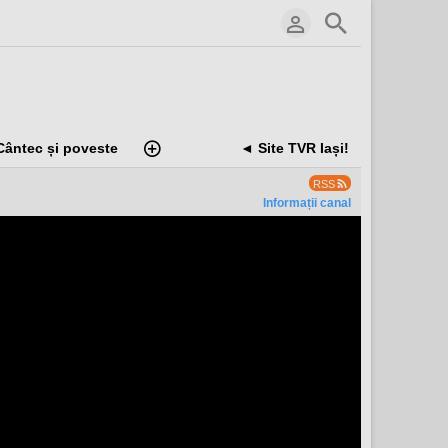
Cântec și poveste
◄ Site TVR Iași!
RSS
Informații canal