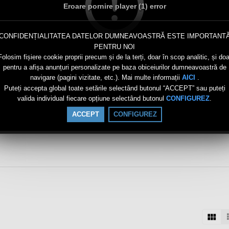
Eroare pornire player (1) error
CONFIDENȚIALITATEA DATELOR DUMNEAVOASTRĂ ESTE IMPORTANT
PENTRU NOI
Folosim fișiere cookie proprii precum și de la terți, doar în scop analitic, și doa
pentru a afișa anunțuri personalizate pe baza obiceiurilor dumneavoastră de
navigare (pagini vizitate, etc.). Mai multe informații
.
AICI
Puteți accepta global toate setările selectând butonul “ACCEPT” sau puteți
valida individual fiecare opțiune selectând butonul
.
CONFIGUREZ
ACCEPT
CONFIGUREZ