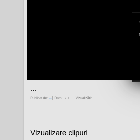
...
Publicat de:
...
Data:
../../....
Vizualizări:
...
...
Vizualizare clipuri