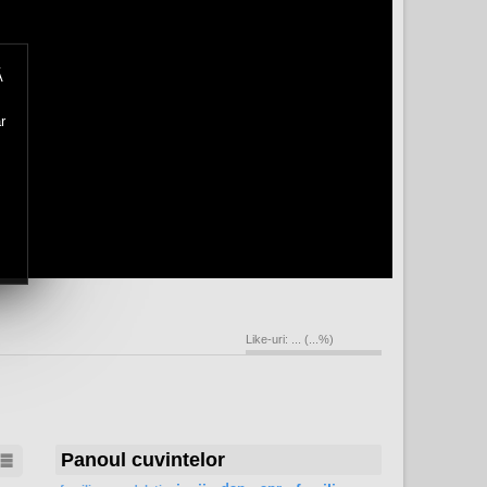
Ă
r
Like-uri:
...
(
...
%)
Panoul cuvintelor