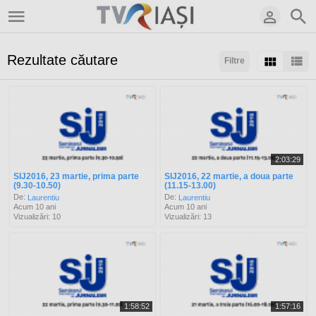
Rezultate căutare
Filtre
Sortaţi după:
Arată:
Rezultate/pagină:
2:03:29
SIJ2016, 23 martie, prima parte
SIJ2016, 22 martie, a doua parte
(9.30-10.50)
(11.15-13.00)
De:
De:
Laurentiu
Laurentiu
Acum 10 ani
Acum 10 ani
Vizualizări: 10
Vizualizări: 13
1:58:52
1:57:16