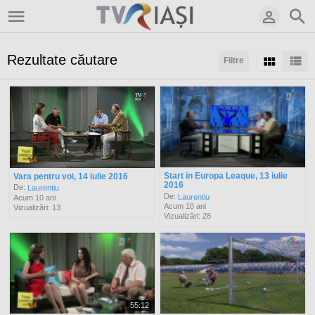
Rezultate căutare
Filtre
Sortaţi după:
Arată:
Rezultate/pagină:
Start in Europa Leaque, 13 iulie
Vara pentru voi, 14 iulie 2016
2016
De:
Laurentiu
De:
Laurentiu
Acum 10 ani
Acum 10 ani
Vizualizări: 13
Vizualizări: 28
55:12