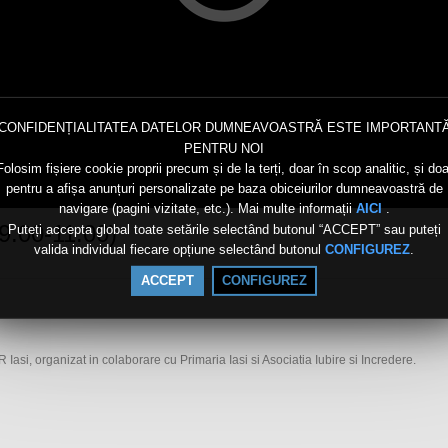
CONFIDENȚIALITATEA DATELOR DUMNEAVOASTRĂ ESTE IMPORTANT
PENTRU NOI
Folosim fișiere cookie proprii precum și de la terți, doar în scop analitic, și doa
pentru a afișa anunțuri personalizate pe baza obiceiurilor dumneavoastră de
navigare (pagini vizitate, etc.). Mai multe informații
.
AICI
9.00-11.00)
Puteți accepta global toate setările selectând butonul “ACCEPT” sau puteți
valida individual fiecare opțiune selectând butonul
.
CONFIGUREZ
ACCEPT
CONFIGUREZ
 Iasi, organizat in colaborare cu Primaria Iasi si Asociatia Iubire si Incredere.