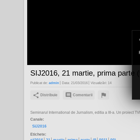
SIJ2016, 21 martie, prima parte (
Publicat de:
admin
Data:
21/03/2016
Vizualizări:
14
Distribuie
Comentarii
Seminarul International de Jurnalism, editia a III-a. Un proiect TVR
Canale:
SIJ2016
Etichete: