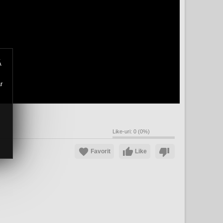
Ă
r
Like-uri:
0
(
0
%)
Favorit
Like