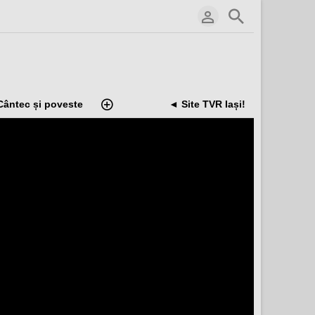
Cântec și poveste
◄ Site TVR Iași!