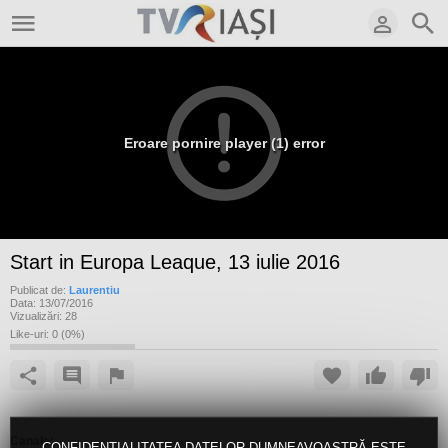
Eroare pornire player (1) error
Start in Europa Leaque, 13 iulie 2016
Publicat de:
Laurentiu
Data:
13/07/2016
Vizualizări:
28
Like-uri:
0
(
0
%)
Canale:
CONFIDENȚIALITATEA DATELOR DUMNEAVOASTRĂ ESTE