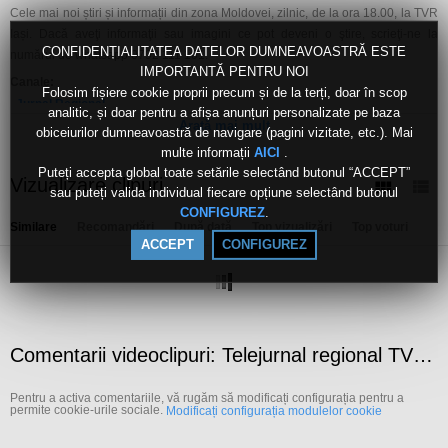
Cele mai noi știri și informații din zona Moldovei, zilnic, de la ora 18.00, la TVR
Iași. Dacă aveţi informaţii sau imagini ce pot deveni o ştire, scrieţi-ne la
CONFIDENȚIALITATEA DATELOR DUMNEAVOASTRĂ ESTE
numărul de whatsapp 0792 111 101.
IMPORTANTĂ PENTRU NOI
Canale:
Folosim fișiere cookie proprii precum și de la terți, doar în scop
Jurnal Regional
analitic, și doar pentru a afișa anunțuri personalizate pe baza
Live
Arată mai mult
obiceiurilor dumneavoastră de navigare (pagini vizitate, etc.). Mai
Etichete:
multe informații
.
AICI
tvr
iasi
Puteți accepta global toate setările selectând butonul “ACCEPT”
Vizualizare clipuri
sau puteți valida individual fiecare opțiune selectând butonul
.
CONFIGUREZ
Similare
Recomandări
După dată
Top vizualizări
Top voturi
ACCEPT
CONFIGUREZ
Comentarii videoclipuri: Telejurnal regional TVR Iași - 22 decembrie 2025
Pentru a activa comentariile, vă rugăm să modificați configurația pentru a
permite cookie-urile sociale.
Modificați configurația modulelor cookie