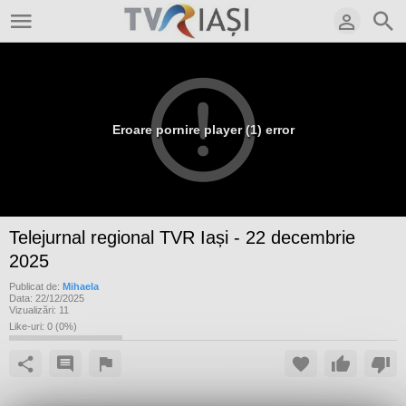
Eroare pornire player (1) error
Telejurnal regional TVR Iași - 22 decembrie
2025
Publicat de:
Mihaela
Data:
22/12/2025
Vizualizări:
11
Like-uri:
0
(
0
%)