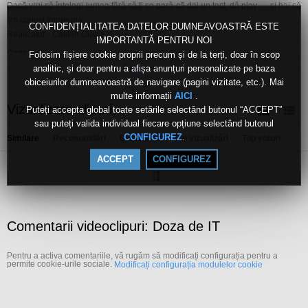
Dacă vrei să înțelegi lumea fără să ți se pară că dai un test, dă play — și hai să
fim curioși împreună.
CONFIDENȚIALITATEA DATELOR DUMNEAVOASTRĂ ESTE
Realizator - Cătălin Olariu
IMPORTANTĂ PENTRU NOI
Canale:
Folosim fișiere cookie proprii precum și de la terți, doar în scop
analitic, și doar pentru a afișa anunțuri personalizate pe baza
Live
Arată mai mult
obiceiurilor dumneavoastră de navigare (pagini vizitate, etc.). Mai
Etichete:
multe informații
.
AICI
doza
de
it
Vizualizare clipuri
Puteți accepta global toate setările selectând butonul “ACCEPT”
sau puteți valida individual fiecare opțiune selectând butonul
.
CONFIGUREZ
Similare
Recomandări
După dată
Top vizualizări
Top voturi
ACCEPT
CONFIGUREZ
Comentarii videoclipuri: Doza de IT
Pentru a activa comentariile, vă rugăm să modificați configurația pentru a
permite cookie-urile sociale.
Modificați configurația modulelor cookie