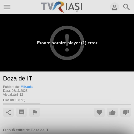
Eroare pornire player (1) error
Doza de IT
Publicat de:
Mihaela
Data:
08/11/2025
Vizualizări:
12
Like-uri:
0
(
0
%)
O nouă ediție de Doza de IT