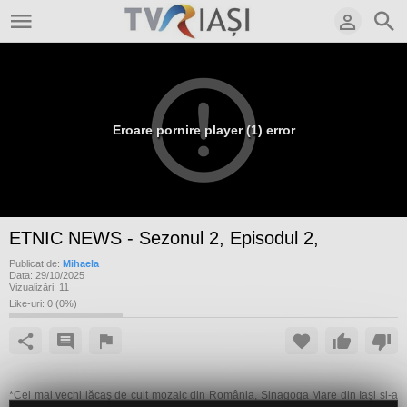
Eroare pornire player (1) error
ETNIC NEWS - Sezonul 2, Episodul 2,
Publicat de:
Mihaela
Data:
29/10/2025
Vizualizări:
11
Like-uri:
0
(
0
%)
*Cel mai vechi lăcaş de cult mozaic din România, Sinagoga Mare din Iaşi și-a