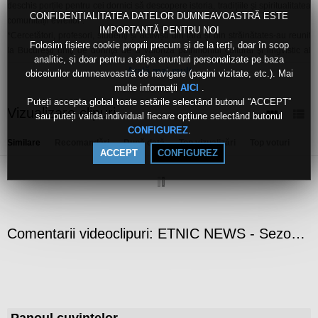
deschis porțile pentru cei dornici să descopere istoria, tradițiile și spiritualitatea
CONFIDENȚIALITATEA DATELOR DUMNEAVOASTRĂ ESTE
comunității evreilor .
IMPORTANTĂ PENTRU NOI
*Cercetători, profesori, studenţi și activiști din țară și din străinătates-au reunit
Folosim fișiere cookie proprii precum și de la terți, doar în scop
la Bucureşti uniţi de dorinţa de a valoriza patrimoniul cultural şi lingvistic al
analitic, și doar pentru a afișa anunțuri personalizate pe baza
comunităţii rome.
Arată mai mult
obiceiurilor dumneavoastră de navigare (pagini vizitate, etc.). Mai
*La Iaşi este în plină desfăşurare cea de-a V-a ediţie a proiectului
multe informații
.
AICI
Multiculturalitate în arta cinematografică Despre filme, poveşti şi tradiţii ale
Puteți accepta global toate setările selectând butonul “ACCEPT”
celor opt comunităţi etnice discutăm cu iniţiatoarea proiectului Petronela Mirela
Vizualizare clipuri
sau puteți valida individual fiecare opțiune selectând butonul
Vaslui.
.
CONFIGUREZ
O emisiune realizată de echipa redacţiei Minorităţi, TVR Iaşi.
Similare
Recomandări
După dată
Top vizualizări
Top voturi
ACCEPT
CONFIGUREZ
Canale:
ETNIC NEWS
Live
Etichete:
etnic
news
sezonul
2
episodul
2
Comentarii videoclipuri: ETNIC NEWS - Sezonul 2, Episodul 2,
Panoul cuvintelor