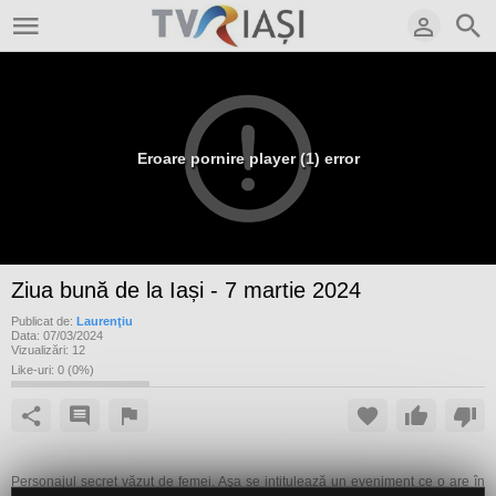
Eroare pornire player (1) error
Ziua bună de la Iași - 7 martie 2024
Publicat de:
Laurenţiu
Data:
07/03/2024
Vizualizări:
12
Like-uri:
0
(
0
%)
Personajul secret văzut de femei. Aşa se intitulează un eveniment ce o are în