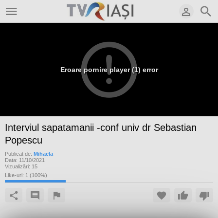
Eroare pornire player (1) error
Interviul sapatamanii -conf univ dr Sebastian
Popescu
Publicat de:
Mihaela
Data:
11/10/2021
Vizualizări:
15
Like-uri:
1
(
100
%)