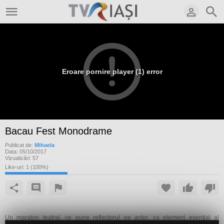
Eroare pornire player (1) error
Bacau Fest Monodrame
Publicat de:
Mihaela
Data:
05/10/2017
Vizualizări:
57
Like-uri:
1
(
100
%)
Un maraton teatral, ce pune reflectorul pe actor, ca element esenţial al