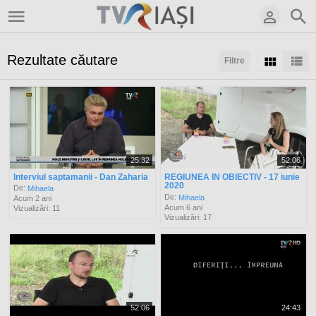
Rezultate căutare
Filtre
Sortaţi după:
Arată:
Rezultate/pagină:
25:32
52:06
Interviul saptamanii - Dan Zaharia
REGIUNEA IN OBIECTIV - 17 iunie
2020
De:
Mihaela
De:
Mihaela
Acum 2 ani
Acum 6 ani
Vizualizări: 11
Vizualizări: 17
52:06
24:43