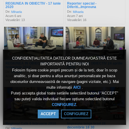
REGIUNEA IN OBIECTIV - 17 iunie
Reporter special -
2020
Diferiti...Impreuna
De:
De:
Mihaela
Mihaela
Acum 6 ani
Acum 7 ani
Vizualizări: 13
Vizualizări: 16
51:40
52:41
CONFIDENȚIALITATEA DATELOR DUMNEAVOASTRĂ ESTE
REGIUNEA IN OBIECTIV 21
REGIUNEA IN OBIECTIV 24 aprilie
IMPORTANTĂ PENTRU NOI
noiembrie 2018
2018
Folosim fișiere cookie proprii precum și de la terți, doar în scop
De:
De:
Mihaela
Mihaela
analitic, și doar pentru a afișa anunțuri personalizate pe baza
Acum 8 ani
Acum 8 ani
Vizualizări: 31
Vizualizări: 33
obiceiurilor dumneavoastră de navigare (pagini vizitate, etc.). Mai
multe informații
.
AICI
Puteți accepta global toate setările selectând butonul “ACCEPT”
sau puteți valida individual fiecare opțiune selectând butonul
.
CONFIGUREZ
ACCEPT
CONFIGUREZ
51:34
51:59
Regional Cafe 6 februarie 2018
Impreuna langa brad 28
decembrie 18 30
De:
Mihaela