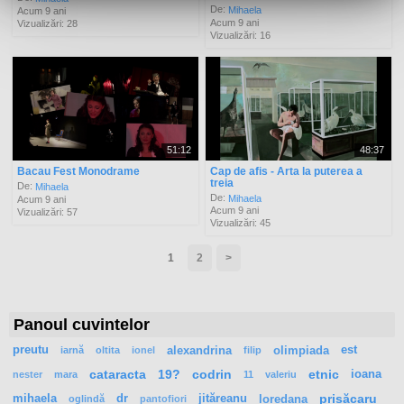
De:
Mihaela
Acum 9 ani
Acum 9 ani
Vizualizări: 28
Vizualizări: 16
51:12
48:37
Bacau Fest Monodrame
Cap de afis - Arta la puterea a
treia
De:
Mihaela
De:
Mihaela
Acum 9 ani
Acum 9 ani
Vizualizări: 57
Vizualizări: 45
1
2
>
Panoul cuvintelor
preutu
alexandrina
olimpiada
est
iarnă
oltita
ionel
filip
cataracta
19?
codrin
etnic
ioana
nester
mara
11
valeriu
mihaela
dr
jităreanu
loredana
prisăcaru
oglindă
pantofiori