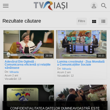
Rezultate căutare
Filtre
Sortaţi după:
Arată:
Rezultate/pagină:
26:08
00:21
Adevărul Din Oglindă -
Lumina creștinului - Ziua Mondială
Comunicarea eficientă și relațiile
a Comunicațiilor Sociale
sănătoase
De:
Mihaela
De:
Mihaela
Acum 2 ani
Acum 2 ani
Vizualizări: 12
Vizualizări: 13
CONFIDENȚIALITATEA DATELOR DUMNEAVOASTRĂ ESTE