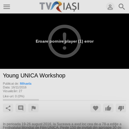
Eroare pornire player (1) error
Young UNICA Workshop
Publicat de:
Mihaela
Data:
16/11/2016
Vizualizări:
27
Like-uri:
0
(
0
%)
În perioada 19-26 august 2016, la Suceava a avut loc cea de-a 78-a ediţie a
Festivalului Mondial de Film UNICA. Peste 150 de invitați din aproape 30 de