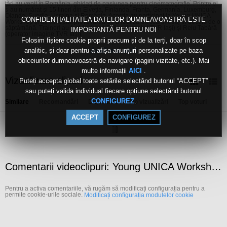
țări au venit în România, ghidați de pasiunea pentru cinematografie. Printre ei
s-au numărat şi 15 tineri din Elveţia, Finlanda, Franţa, Germania, Luxemburg,
Olanda, Suedia, Ucraina şi România. Aceştia au participat la Young UNICA
CONFIDENȚIALITATEA DATELOR DUMNEAVOASTRĂ ESTE
Workshop şi au acceptat provocarea de a realiza un scurtmetraj în decurs de o
săptămână. Traineri au fost Andreea Ştiliuc (jurnalist TVR Iaşi) şi Relu Tabără
IMPORTANTĂ PENTRU NOI
(operator imagine TVR Iaşi).
Folosim fișiere cookie proprii precum și de la terți, doar în scop
Canale:
analitic, și doar pentru a afișa anunțuri personalizate pe baza
Arată mai mult
Cap de afiș
obiceiurilor dumneavoastră de navigare (pagini vizitate, etc.). Mai
Etichete:
multe informații
.
AICI
Vizualizare clipuri
young
unica
workshop
Puteți accepta global toate setările selectând butonul “ACCEPT”
sau puteți valida individual fiecare opțiune selectând butonul
.
CONFIGUREZ
Similare
Recomandări
După dată
Top vizualizări
Top voturi
ACCEPT
CONFIGUREZ
Comentarii videoclipuri: Young UNICA Workshop
Pentru a activa comentariile, vă rugăm să modificați configurația pentru a
permite cookie-urile sociale.
Modificați configurația modulelor cookie