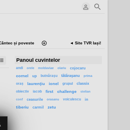
Cântec și poveste
◄ Site TVR Iași!
Panoul cuvintelor
andi
cojocaru
orele
moldaviae
olariu
cornel
up
butnăraşu
tătăraşanu
prima
oraș
laurenţiu
ionel
grupul
classix
obiectiv
iacob
first
challenge
stelian
ceasurile
voiculescu
in
conf
orasanu
tiberiu
carmil
zetu
Ă