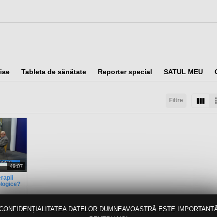
iae
Tableta de sănătate
Reporter special
SATUL MEU
Filtre
taţi după:
Arată:
Rezultate/pagină:
49:07
rapii
ologice?
CONFIDENȚIALITATEA DATELOR DUMNEAVOASTRĂ ESTE IMPORTANT