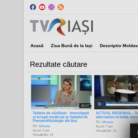
Acasă
Ziua Bună de la Iași
Descriptio Moldav
Rezultate căutare
Sor
49:07
Tableta de sănătate - Investigații
ACTUAL REGIONAL - Te
și terapii medicale la Spitalul de
alternative in bolile onc
Pneumoftiziologie din Iași
De:
Mihaela
De:
Mihaela
Acum 7 ani
Acum 3 ani
Vizualizări: 21
Vizualizări: 14