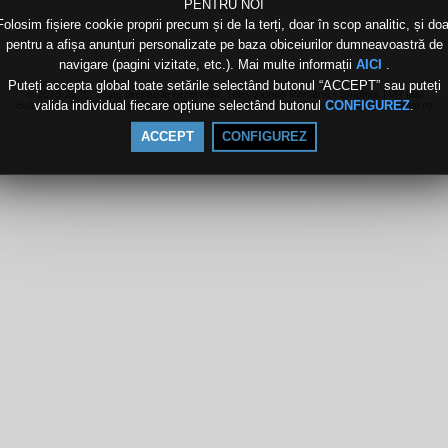
PENTRU NOI
Folosim fișiere cookie proprii precum și de la terți, doar în scop analitic, și doa
pentru a afișa anunțuri personalizate pe baza obiceiurilor dumneavoastră de
navigare (pagini vizitate, etc.). Mai multe informații
.
AICI
Puteți accepta global toate setările selectând butonul “ACCEPT” sau puteți
© 2013-2228, Toate drepturile rezervate, Televiziunea Română - Studioul TVR Iași
valida individual fiecare opțiune selectând butonul
.
CONFIGUREZ
Bulevardul Independenței 1, Bl.D1-D2, mezanin, Iași, 700106, webmaster [at] tvriasi.ro
ACCEPT
CONFIGUREZ