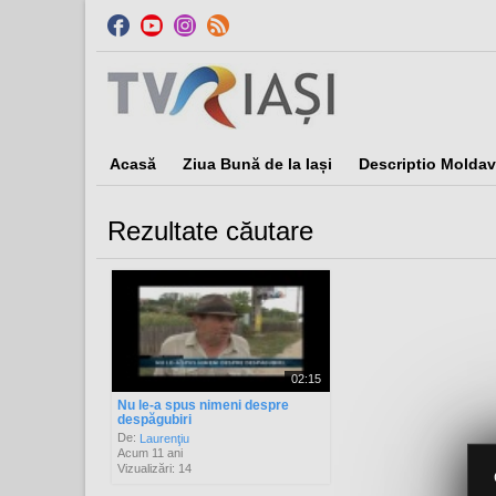
Acasă
Ziua Bună de la Iași
Descriptio Moldav
Rezultate căutare
Sor
02:15
Nu le-a spus nimeni despre
despăgubiri
De:
Laurenţiu
Acum 11 ani
Vizualizări: 14