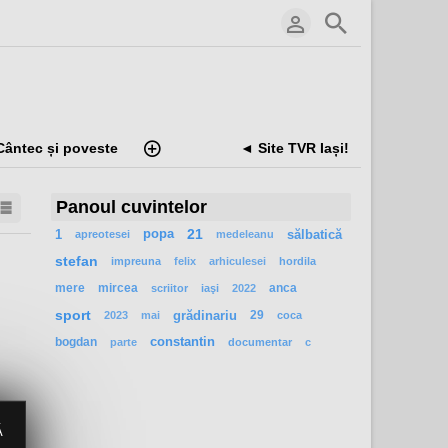
Cântec și poveste
◄ Site TVR Iași!
Panoul cuvintelor
1
popa
21
sălbatică
apreotesei
medeleanu
stefan
impreuna
felix
arhiculesei
hordila
mere
mircea
anca
scriitor
iaşi
2022
sport
grădinariu
29
2023
mai
coca
bogdan
constantin
parte
documentar
c
Ă