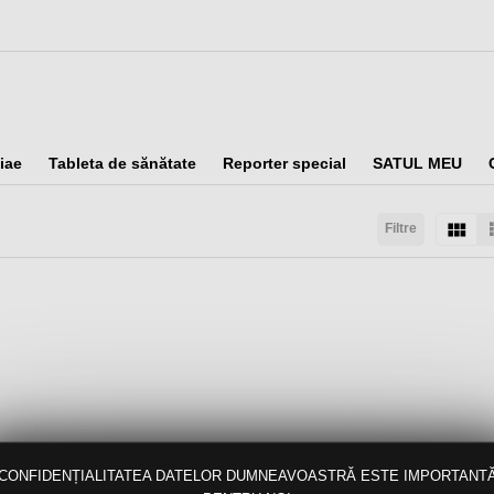
iae
Tableta de sănătate
Reporter special
SATUL MEU
Filtre
taţi după:
Arată:
Rezultate/pagină:
CONFIDENȚIALITATEA DATELOR DUMNEAVOASTRĂ ESTE IMPORTANT