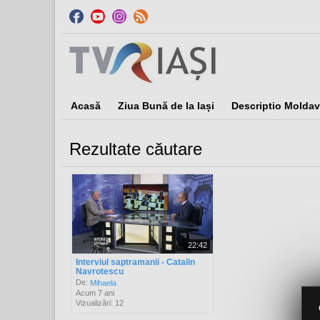
Acasă
Ziua Bună de la Iași
Descriptio Moldav
Rezultate căutare
Sor
22:42
Interviul saptramanii - Catalin
Navrotescu
De:
Mihaela
Acum 7 ani
Vizualizări: 12