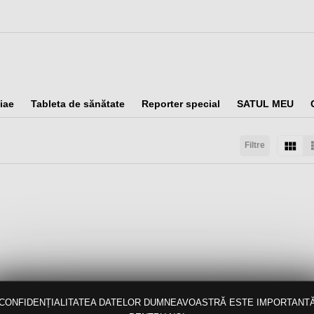
iae
Tableta de sănătate
Reporter special
SATUL MEU
Filtre
taţi după:
Arată:
Rezultate/pagină:
CONFIDENȚIALITATEA DATELOR DUMNEAVOASTRĂ ESTE IMPORTANT