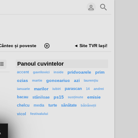
Cântec și poveste
◄ Site TVR Iași!
Panoul cuvintelor
accent
pridvoarele
prim
gavrilovici
inside
ozias
gonceariuc
azi
martie
laurenţiu
marilor
parascan
ianuarie
iubiri
14
andrei
bacau
stăniloae
ps15
emisie
susținute
chelcu
media
turte
sănătate
bătrâneții
vicol
festivalului
Ă