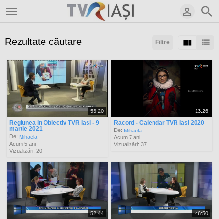
Rezultate căutare
Filtre
Sortaţi după:
Arată:
Rezultate/pagină:
53:20
13:26
Regiunea in Obiectiv TVR Iasi - 9
Racord - Calendar TVR Iasi 2020
martie 2021
De:
Mihaela
De:
Mihaela
Acum 7 ani
Acum 5 ani
Vizualizări: 37
Vizualizări: 20
52:44
46:50