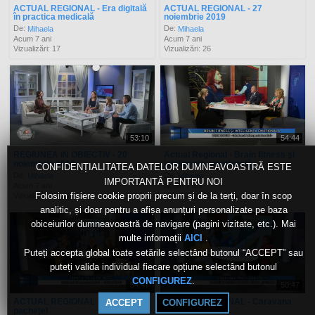
ACTUAL REGIONAL - Era digitală
ACTUAL REGIONAL - 27
în practica medicală
noiembrie 2019
De:
De:
Mihaela
Mihaela
Acum 7 ani
Acum 7 ani
Vizualizări: 17
Vizualizări: 26
53:10
54:44
REGIUNEA IN OBIECTIV - 20
Actual Regional - Brain fitness şi
noiembrie 2019
inteligenţa emoţională
CONFIDENȚIALITATEA DATELOR DUMNEAVOASTRĂ ESTE
De:
De:
Mihaela
Mihaela
IMPORTANTĂ PENTRU NOI
Acum 7 ani
Acum 7 ani
Folosim fișiere cookie proprii precum și de la terți, doar în scop
Vizualizări: 45
Vizualizări: 35
analitic, și doar pentru a afișa anunțuri personalizate pe baza
obiceiurilor dumneavoastră de navigare (pagini vizitate, etc.). Mai
multe informații
.
AICI
Puteți accepta global toate setările selectând butonul “ACCEPT” sau
puteți valida individual fiecare opțiune selectând butonul
.
CONFIGUREZ
54:47
50:47
ACTUAL REGIONAL - Sănătate la
ACTUAL REGIONAL - Caravana
ACCEPT
CONFIGUREZ
pacheţel
Profilaxiei