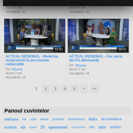
De:
De:
Mihaela
Mihaela
Acum 7 ani
Acum 7 ani
Vizualizări: 23
Vizualizări: 15
51:51
56:02
ACTUAL REGIONAL - Medicina
ACTUAL REGIONAL - Fac parte
respiratorie la persoanele
din 2% (Mensanii)
vulnerabile
De:
Mihaela
De:
Mihaela
Acum 7 ani
Acum 7 ani
Vizualizări: 24
Vizualizări: 22
1
2
3
4
5
>
>>
Panoul cuvintelor
steliana
felix
lacramioara
tvr
zub
elena
jurnalul
mihailescu
malina
să
29
speranta!
stiri
artelor
crasi
concerte
28a