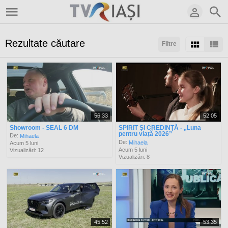
Rezultate căutare
Filtre
Sortaţi după:
Arată:
Rezultate/pagină:
56:33
52:05
Showroom - SEAL 6 DM
SPIRIT ȘI CREDINȚĂ - „Luna
pentru viață 2026”
De:
Mihaela
De:
Mihaela
Acum 5 luni
Acum 5 luni
Vizualizări: 12
Vizualizări: 8
45:52
53:35