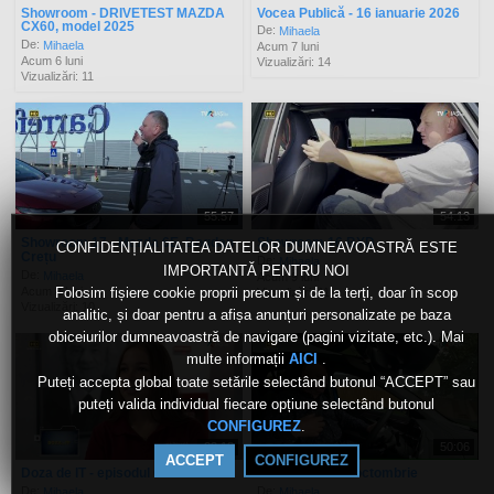
Showroom - DRIVETEST MAZDA
Vocea Publică - 16 ianuarie 2026
CX60, model 2025
De:
Mihaela
De:
Mihaela
Acum 7 luni
Acum 6 luni
Vizualizări: 14
Vizualizări: 11
55:57
54:13
Showroom 17 - Mazda 6E. Bogdan
Showroom 16 BYD
CONFIDENȚIALITATEA DATELOR DUMNEAVOASTRĂ ESTE
Crețu
De:
Mihaela
IMPORTANTĂ PENTRU NOI
De:
Mihaela
Acum 9 luni
Acum 8 luni
Folosim fișiere cookie proprii precum și de la terți, doar în scop
Vizualizări: 11
Vizualizări: 10
analitic, și doar pentru a afișa anunțuri personalizate pe baza
obiceiurilor dumneavoastră de navigare (pagini vizitate, etc.). Mai
multe informații
.
AICI
Puteți accepta global toate setările selectând butonul “ACCEPT” sau
puteți valida individual fiecare opțiune selectând butonul
.
CONFIGUREZ
23:18
50:06
ACCEPT
CONFIGUREZ
Doza de IT - episodul 6
Showroom - 26 octombrie
De:
De:
Mihaela
Mihaela