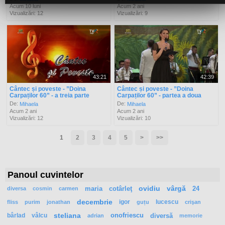
Acum 10 luni
Acum 2 ani
Vizualizări: 12
Vizualizări: 9
43:21
42:39
Cântec și poveste - ”Doina
Cântec și poveste - ”Doina
Carpaților 60” - a treia parte
Carpaților 60” - partea a doua
De:
De:
Mihaela
Mihaela
Acum 2 ani
Acum 2 ani
Vizualizări: 12
Vizualizări: 10
1
2
3
4
5
>
>>
Panoul cuvintelor
maria
cotârleţ
ovidiu
vârgă
24
diversa
cosmin
carmen
decembrie
igor
lucescu
fliss
purim
jonathan
guțu
crişan
bârlad
vâlcu
steliana
onofriescu
diversă
adrian
memorie