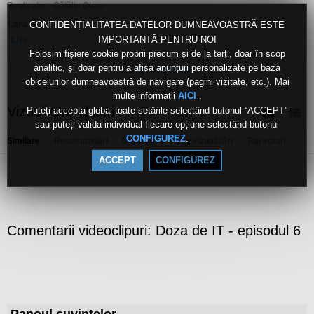
Realizator - Cătălin Olaru
Canale:
CONFIDENȚIALITATEA DATELOR DUMNEAVOASTRĂ ESTE
IMPORTANTĂ PENTRU NOI
Live
Folosim fișiere cookie proprii precum și de la terți, doar în scop
Etichete:
analitic, și doar pentru a afișa anunțuri personalizate pe baza
Arată mai mult
doza
de
it
episodul
6
obiceiurilor dumneavoastră de navigare (pagini vizitate, etc.). Mai
multe informații
.
AICI
Vizualizare clipuri
Puteți accepta global toate setările selectând butonul “ACCEPT”
sau puteți valida individual fiecare opțiune selectând butonul
.
CONFIGUREZ
Similare
Recomandări
După dată
Top vizualizări
Top voturi
ACCEPT
CONFIGUREZ
Comentarii videoclipuri: Doza de IT - episodul 6
Panoul cuvintelor