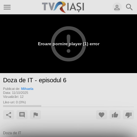
Eroare pornire player (1) error
Doza de IT - episodul 6
Publicat de:
Mihaela
Data:
11/10/2025
Vizualizări:
12
Like-uri:
0
(
0
%)
Doza de IT