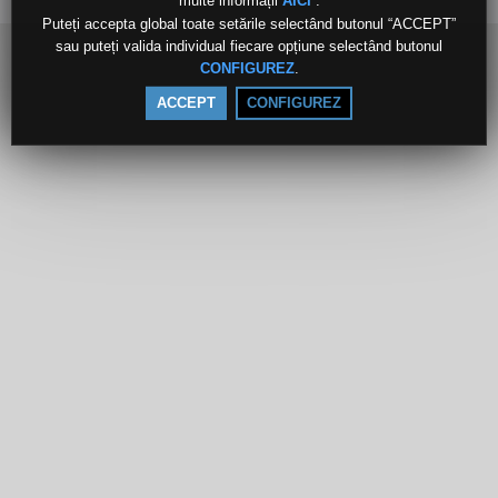
multe informații
.
AICI
Puteți accepta global toate setările selectând butonul “ACCEPT”
sau puteți valida individual fiecare opțiune selectând butonul
.
CONFIGUREZ
ACCEPT
CONFIGUREZ