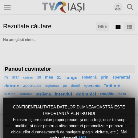
Rezultate căutare
Filtre
Nu am găsit nimic.
Sortaţi după:
Rezultate/pagină:
Panoul cuvintelor
m
star
mea
25
lungu
solemnă
prin
speranta!
catran
28
datorie
apetroaiei
speranta
întâlniri
regiunea
pe
tinerii
steliana
interviul
dobranici
roagăte
iustina
salbatic
basil
cantec
prof
iaşi
dorel
CONFIDENȚIALITATEA DATELOR DUMNEAVOASTRĂ ESTE
IMPORTANTĂ PENTRU NOI
Folosim fișiere cookie proprii precum și de la terți, doar în scop
© 2013-2228, Toate drepturile rezervate, Televiziunea Română - Studioul TVR Iași
analitic, și doar pentru a afișa anunțuri personalizate pe baza
Bulevardul Independenței 1, Bl.D1-D2, mezanin, Iași, 700106, webmaster [at] tvriasi.ro
obiceiurilor dumneavoastră de navigare (pagini vizitate, etc.). Mai
Versiune desktop