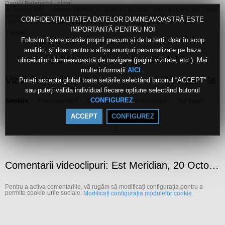
Daniel Relenschi - pictor
dr. Teodor Niță – director general al Teatrului Muzical „Nae Leonard” din Galați
Bogdan Grădinaru - organizator The Gardner Jazz Festival
CONFIDENȚIALITATEA DATELOR DUMNEAVOASTRĂ ESTE
Lavinia Pîrlog – referent artistic Teatrul Tineretului, Piatra Neamţ
IMPORTANTĂ PENTRU NOI
Canale:
Folosim fișiere cookie proprii precum și de la terți, doar în scop
Live
analitic, și doar pentru a afișa anunțuri personalizate pe baza
Arată mai mult
Etichete:
obiceiurilor dumneavoastră de navigare (pagini vizitate, etc.). Mai
est
meridian
20
octombrie
2016
multe informații
.
AICI
Vizualizare clipuri
Puteți accepta global toate setările selectând butonul “ACCEPT”
sau puteți valida individual fiecare opțiune selectând butonul
.
CONFIGUREZ
Similare
Recomandări
După dată
Top vizualizări
Top voturi
ACCEPT
CONFIGUREZ
Comentarii videoclipuri: Est Meridian, 20 Octombrie 2016
Pentru a activa comentariile, vă rugăm să modificați configurația pentru a
permite cookie-urile sociale.
Modificați configurația modulelor cookie