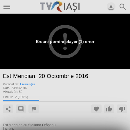
Eroare pornire player (1) error
Est Meridian, 20 Octombrie 2016
Publicat de:
Laurenţiu
Data:
23/10/2016
Vizualizări:
50
Like-uri:
2
(
100
%)
Est Meridian cu Steliana Orășanu
Invitați: