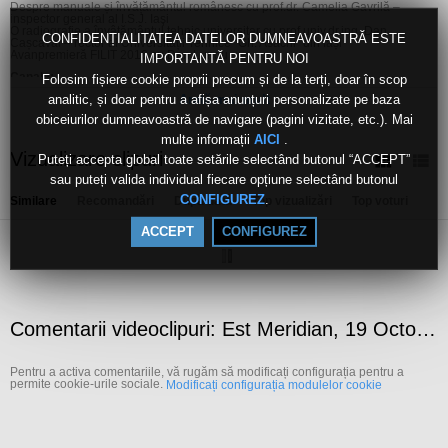
Despre manuale și învățământul românesc cu prof.dr. Camelia Gavrilă –
inspector general al I.S.J. Iaşi
O radiografie a învâțământul tehnic universitar cu prof.univ.dr.ing. Dan
CONFIDENȚIALITATEA DATELOR DUMNEAVOASTRĂ ESTE
Cașcaval – rector al Universității Tehnice “Gh. Asachi” din Iași
Avanpremieră FILIT 2016 cu Dan Lungu
IMPORTANTĂ PENTRU NOI
Canale:
Folosim fișiere cookie proprii precum și de la terți, doar în scop
analitic, și doar pentru a afișa anunțuri personalizate pe baza
Live
Arată mai mult
obiceiurilor dumneavoastră de navigare (pagini vizitate, etc.). Mai
Etichete:
multe informații
.
AICI
est
meridian
19
octombrie
2016
Vizualizare clipuri
Puteți accepta global toate setările selectând butonul “ACCEPT”
sau puteți valida individual fiecare opțiune selectând butonul
.
CONFIGUREZ
Similare
Recomandări
După dată
Top vizualizări
Top voturi
ACCEPT
CONFIGUREZ
Comentarii videoclipuri: Est Meridian, 19 Octombrie 2016
Pentru a activa comentariile, vă rugăm să modificați configurația pentru a
permite cookie-urile sociale.
Modificați configurația modulelor cookie