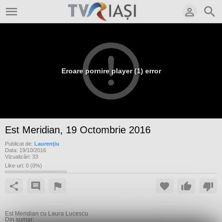
Eroare pornire player (1) error
Est Meridian, 19 Octombrie 2016
Publicat de:
Laurenţiu
Data:
19/10/2016
Vizualizări:
33
Like-uri:
0
(
0
%)
Est Meridian cu Laura Lucescu
Din sumar: