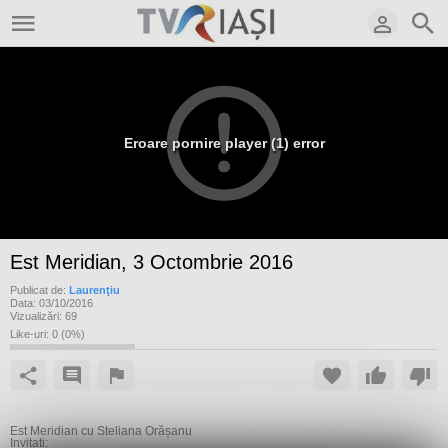
Eroare pornire player (1) error
Est Meridian, 3 Octombrie 2016
Publicat de:
Laurenţiu
Data:
03/10/2016
Vizualizări:
69
Like-uri:
0
(
0
%)
Est Meridian cu Steliana Orășanu
Invitați: