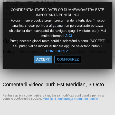
Biatrice Duca - interpret muzică populară,
prof.univ.dr. Tudorel Toader – rectorul Universităţii “Al. I. Cuza” din Iaşi,
Leontina Văduva – soprană
CONFIDENȚIALITATEA DATELOR DUMNEAVOASTRĂ ESTE
Canale:
IMPORTANTĂ PENTRU NOI
Live
Folosim fișiere cookie proprii precum și de la terți, doar în scop
analitic, și doar pentru a afișa anunțuri personalizate pe baza
Arată mai mult
Etichete:
obiceiurilor dumneavoastră de navigare (pagini vizitate, etc.). Mai
est
meridian
3
octombrie
2016
multe informații
.
AICI
Vizualizare clipuri
Puteți accepta global toate setările selectând butonul “ACCEPT”
sau puteți valida individual fiecare opțiune selectând butonul
.
CONFIGUREZ
Similare
Recomandări
După dată
Top vizualizări
Top voturi
ACCEPT
CONFIGUREZ
Comentarii videoclipuri: Est Meridian, 3 Octombrie 2016
Pentru a activa comentariile, vă rugăm să modificați configurația pentru a
permite cookie-urile sociale.
Modificați configurația modulelor cookie