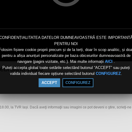
CONFIDENȚIALITATEA DATELOR DUMNEAVOASTRĂ ESTE IMPORTANT
PENTRU NOI
Folosim fișiere cookie proprii precum și de la terți, doar în scop analitic, și doa
pentru a afișa anunțuri personalizate pe baza obiceiurilor dumneavoastră de
navigare (pagini vizitate, etc.). Mai multe informații
.
AICI
 februarie 2026
Puteți accepta global toate setările selectând butonul “ACCEPT” sau puteți
valida individual fiecare opțiune selectând butonul
.
CONFIGUREZ
ACCEPT
CONFIGUREZ
ra 18.00, la TVR Iași. Dacă aveţi informaţii sau imagini ce pot deveni o ştire, scrieţ