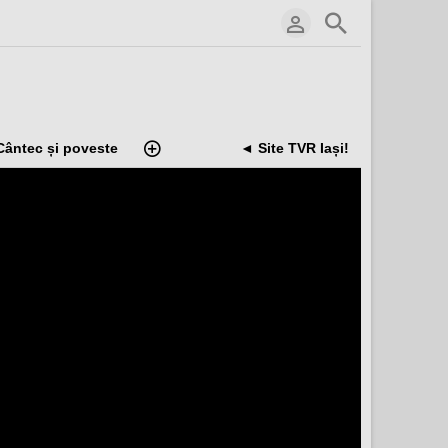
Cântec și poveste
◄ Site TVR Iași!