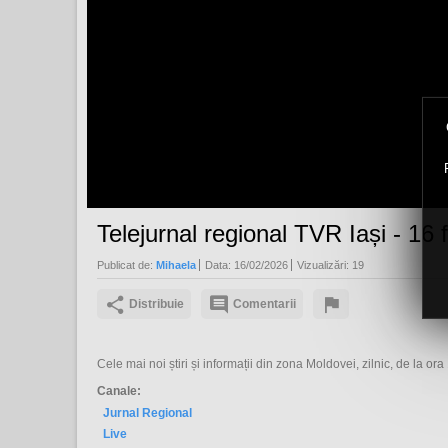
Telejurnal regional TVR Iași - 16
Publicat de:
Mihaela
Data:
16/02/2026
Vizualizări:
19
Distribuie
Comentarii
Cele mai noi știri și informații din zona Moldovei, zilnic, de la o
Canale:
Jurnal Regional
Live