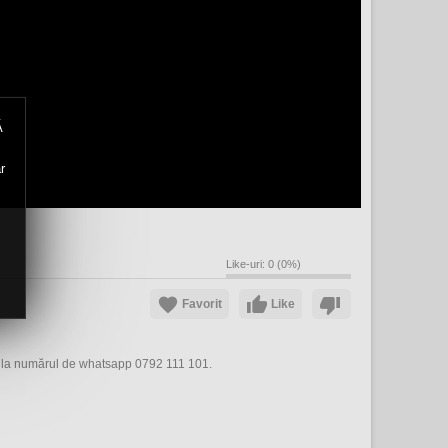
Ă
r
Like-uri:
0
(
0
%)
Favorit
Like
i-ne la numărul de whatsapp 0792 111 101.