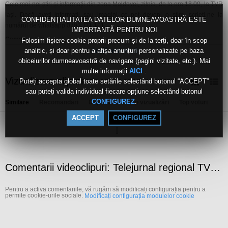
Cele mai noi știri și informații din zona Moldovei, zilnic, de la ora 18.00, la TVR
Iași. Dacă aveţi informaţii sau imagini ce pot deveni o ştire, scrieţi-ne la
CONFIDENȚIALITATEA DATELOR DUMNEAVOASTRĂ ESTE
numărul de whatsapp 0792 111 101.
IMPORTANTĂ PENTRU NOI
Canale:
Folosim fișiere cookie proprii precum și de la terți, doar în scop
analitic, și doar pentru a afișa anunțuri personalizate pe baza
Jurnal Regional
Arată mai mult
obiceiurilor dumneavoastră de navigare (pagini vizitate, etc.). Mai
Live
multe informații
.
AICI
Etichete:
Vizualizare clipuri
Puteți accepta global toate setările selectând butonul “ACCEPT”
tvr
iasi
sau puteți valida individual fiecare opțiune selectând butonul
.
CONFIGUREZ
Similare
Recomandări
După dată
Top vizualizări
Top voturi
ACCEPT
CONFIGUREZ
Comentarii videoclipuri: Telejurnal regional TVR Iași - 12 februarie 2026
Pentru a activa comentariile, vă rugăm să modificați configurația pentru a
permite cookie-urile sociale.
Modificați configurația modulelor cookie