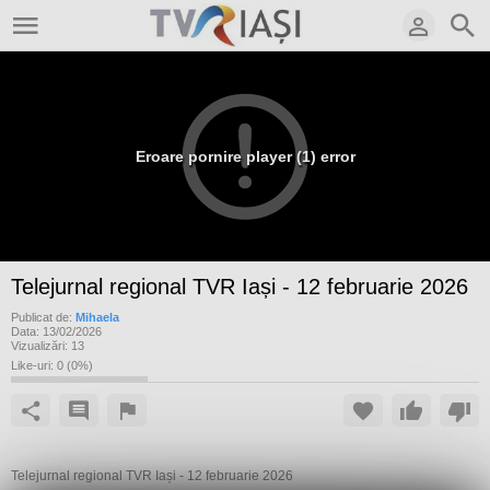
Eroare pornire player (1) error
Telejurnal regional TVR Iași - 12 februarie 2026
Publicat de:
Mihaela
Data:
13/02/2026
Vizualizări:
13
Like-uri:
0
(
0
%)
Telejurnal regional TVR Iași - 12 februarie 2026