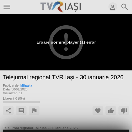
Eroare pornire player (1) error
Telejurnal regional TVR Iași - 30 ianuarie 2026
Publicat de:
Mihaela
Data:
30/01/2026
Vizualizări:
11
Like-uri:
0
(
0
%)
Telejurnal regional TVR Iași - 30 ianuarie 2026