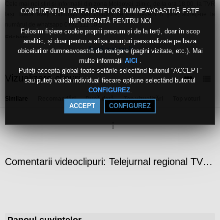
Cele mai noi știri și informații din zona Moldovei, zilnic, de la ora 18.00, la TVR
CONFIDENȚIALITATEA DATELOR DUMNEAVOASTRĂ ESTE
Iași. Dacă aveţi informaţii sau imagini ce pot deveni o ştire, scrieţi-ne la
IMPORTANTĂ PENTRU NOI
numărul de whatsapp 0792 111 101.
Folosim fișiere cookie proprii precum și de la terți, doar în scop
Etichete:
analitic, și doar pentru a afișa anunțuri personalizate pe baza
tvr
iasi
Arată mai mult
obiceiurilor dumneavoastră de navigare (pagini vizitate, etc.). Mai
multe informații
.
AICI
Puteți accepta global toate setările selectând butonul “ACCEPT”
Vizualizare clipuri
sau puteți valida individual fiecare opțiune selectând butonul
.
CONFIGUREZ
Similare
Recomandări
După dată
Top vizualizări
Top voturi
ACCEPT
CONFIGUREZ
Comentarii videoclipuri: Telejurnal regional TVR Iași - 30 ianuarie 2026
Panoul cuvintelor