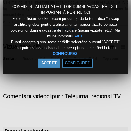
Cele mai noi știri și informații din zona Moldovei, zilnic, de la ora 18.00, la TVR
CONFIDENȚIALITATEA DATELOR DUMNEAVOASTRĂ ESTE
Iași. Dacă aveţi informaţii sau imagini ce pot deveni o ştire, scrieţi-ne la
IMPORTANTĂ PENTRU NOI
numărul de whatsapp 0792 111 101.
Folosim fișiere cookie proprii precum și de la terți, doar în scop
Canale:
analitic, și doar pentru a afișa anunțuri personalizate pe baza
Jurnal Regional
Arată mai mult
obiceiurilor dumneavoastră de navigare (pagini vizitate, etc.). Mai
Live
multe informații
.
AICI
Puteți accepta global toate setările selectând butonul “ACCEPT”
Etichete:
Vizualizare clipuri
sau puteți valida individual fiecare opțiune selectând butonul
tvr
iasi
.
CONFIGUREZ
Similare
Recomandări
După dată
Top vizualizări
Top voturi
ACCEPT
CONFIGUREZ
Comentarii videoclipuri: Telejurnal regional TVR Iași - 27 ianuarie 2026
Panoul cuvintelor