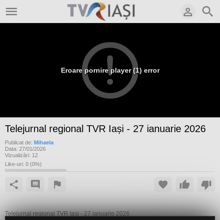
Eroare pornire player (1) error
Telejurnal regional TVR Iași - 27 ianuarie 2026
Publicat de:
Mihaela
Data:
27/01/2026
Vizualizări:
12
Like-uri:
0
(
0
%)
Telejurnal regional TVR Iași - 27 ianuarie 2026