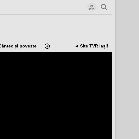
Cântec și poveste
◄ Site TVR Iași!