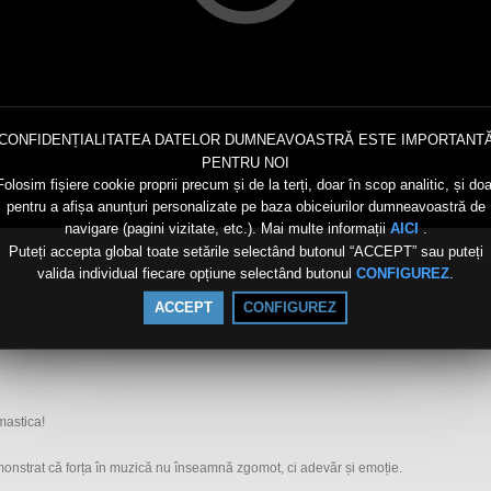
CONFIDENȚIALITATEA DATELOR DUMNEAVOASTRĂ ESTE IMPORTANT
PENTRU NOI
Folosim fișiere cookie proprii precum și de la terți, doar în scop analitic, și doa
pentru a afișa anunțuri personalizate pe baza obiceiurilor dumneavoastră de
navigare (pagini vizitate, etc.). Mai multe informații
.
AICI
Puteți accepta global toate setările selectând butonul “ACCEPT” sau puteți
valida individual fiecare opțiune selectând butonul
.
CONFIGUREZ
ACCEPT
CONFIGUREZ
mastica!
monstrat că forța în muzică nu înseamnă zgomot, ci adevăr și emoție.