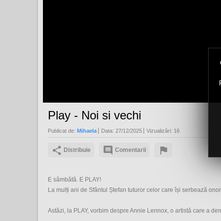
Play - Noi si vechi
Publicat de:
Mihaela
Data:
27/12/2025
Vizualizări:
16
Distribuie
Comentarii
E sâmbătă. E PLAY!
La mulți ani de Sfântul Ștefan tuturor celor care își serbează ono
Astăzi, la PLAY, vorbim despre Annie Lennox, o artistă care a de