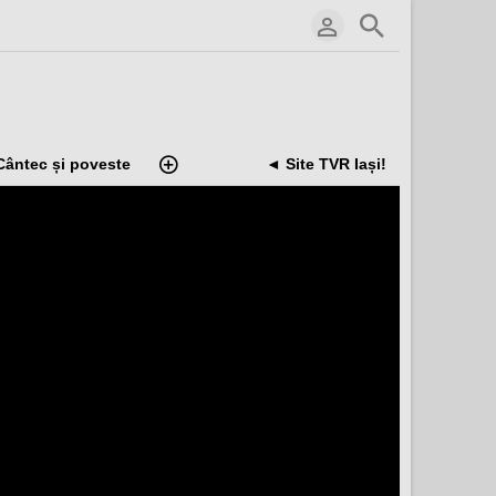
Cântec și poveste
◄ Site TVR Iași!