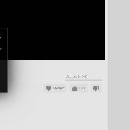
Ă
r
Like-uri:
0
(
0
%)
Favorit
Like