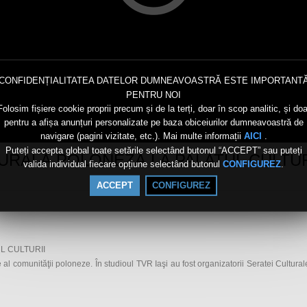
CONFIDENȚIALITATEA DATELOR DUMNEAVOASTRĂ ESTE IMPORTANT
PENTRU NOI
Folosim fișiere cookie proprii precum și de la terți, doar în scop analitic, și doa
pentru a afișa anunțuri personalizate pe baza obiceiurilor dumneavoastră de
navigare (pagini vizitate, etc.). Mai multe informații
.
AICI
Puteți accepta global toate setările selectând butonul “ACCEPT” sau puteți
LTURALĂ POLONEZĂ LA PALATUL CULTUR
valida individual fiecare opțiune selectând butonul
.
CONFIGUREZ
ACCEPT
CONFIGUREZ
L CULTURII
 al comunităţii poloneze. În studioul TVR Iaşi au fost organizatorii Seratei Cultura