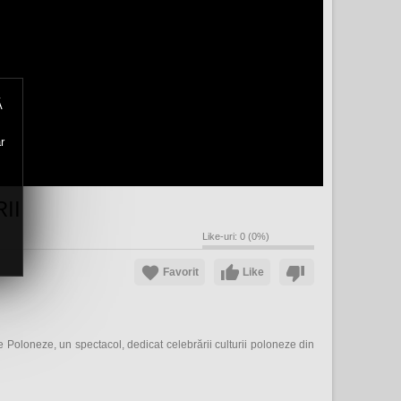
Ă
r
II
Like-uri:
0
(
0
%)
Favorit
Like
le Poloneze, un spectacol, dedicat celebrării culturii poloneze din