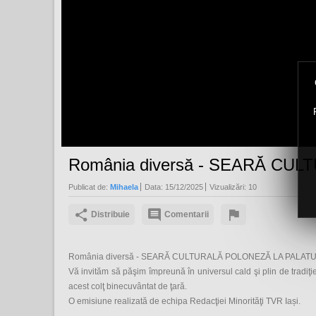
România diversă - SEARĂ CU
Publicat de:
Mihaela
Data:
15/12/2025
Vizualizări:
10
Distribuie
Comentarii
România diversă - SEARĂ CULTURALĂ POLONEZĂ LA PALATU
Vă invităm să păşim împreună în universul cald şi plin de tradiţie
acest colţ binecuvântat de ţară.
O emisiune realizată de echipa Redacţiei Minorităţi TVR Iași.