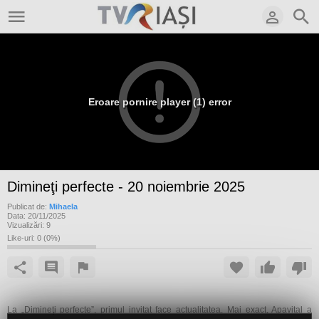
Eroare pornire player (1) error
Dimineţi perfecte - 20 noiembrie 2025
Publicat de:
Mihaela
Data:
20/11/2025
Vizualizări:
9
Like-uri:
0
(
0
%)
La „Dimineţi perfecte”, primul invitat face actualitatea. Mai exact, Apavital a