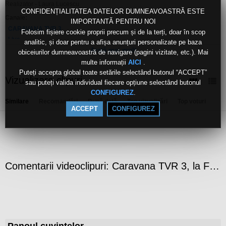
Realizator - Laura Lucescu
CONFIDENȚIALITATEA DATELOR DUMNEAVOASTRĂ ESTE
Canale:
IMPORTANTĂ PENTRU NOI
CARAVANA TVR 3
Folosim fișiere cookie proprii precum și de la terți, doar în scop
Live
analitic, și doar pentru a afișa anunțuri personalizate pe baza
Arată mai mult
obiceiurilor dumneavoastră de navigare (pagini vizitate, etc.). Mai
Etichete:
caravana
tvr
3
la
focșani
multe informații
.
AICI
Puteți accepta global toate setările selectând butonul “ACCEPT”
Vizualizare clipuri
sau puteți valida individual fiecare opțiune selectând butonul
.
CONFIGUREZ
Similare
Recomandări
După dată
Top vizualizări
Top voturi
ACCEPT
CONFIGUREZ
Comentarii videoclipuri: Caravana TVR 3, la Focșani
Panoul cuvintelor