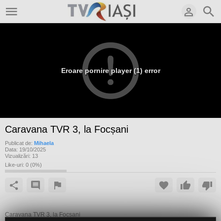
Eroare pornire player (1) error
Caravana TVR 3, la Focșani
Publicat de:
Mihaela
Data:
19/10/2025
Vizualizări:
13
Like-uri:
0
(
0
%)
Caravana TVR 3, la Focșani