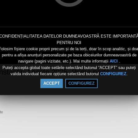
CONFIDENȚIALITATEA DATELOR DUMNEAVOASTRĂ ESTE IMPORTANT
PENTRU NOI
Folosim fișiere cookie proprii precum și de la terți, doar în scop analitic, și doa
pentru a afișa anunțuri personalizate pe baza obiceiurilor dumneavoastră de
navigare (pagini vizitate, etc.). Mai multe informații
.
AICI
Puteți accepta global toate setările selectând butonul “ACCEPT” sau puteți
nstantin Arvinte 2025. Prima parte
valida individual fiecare opțiune selectând butonul
.
CONFIGUREZ
ACCEPT
CONFIGUREZ
te