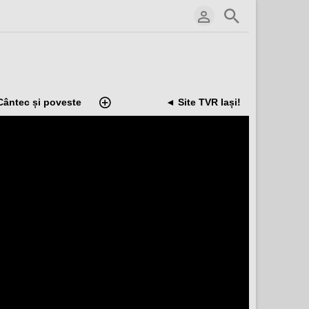
Cântec și poveste
◄ Site TVR Iași!