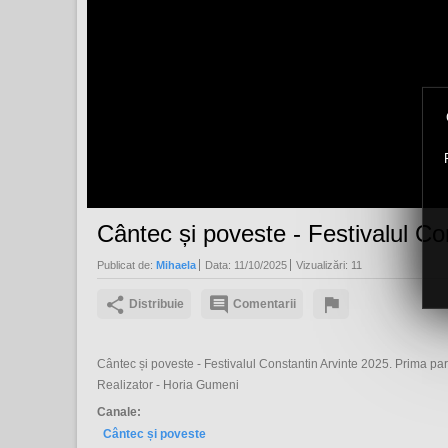
Cântec și poveste - Festivalul Co
Publicat de:
Mihaela
Data:
11/10/2025
Vizualizări:
11
Distribuie
Comentarii
Cântec și poveste - Festivalul Constantin Arvinte 2025. Prima par
Realizator - Horia Gumeni
Canale:
Cântec și poveste