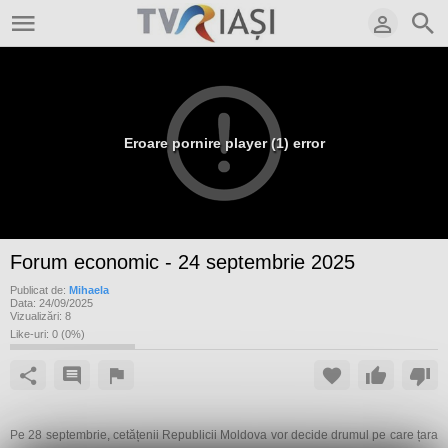
Eroare pornire player (1) error
Forum economic - 24 septembrie 2025
Publicat de:
Mihaela
Data:
24/09/2025
Vizualizări:
8
Like-uri:
0
(
0
%)
Pe 28 septembrie, cetățenii Republicii Moldova vor decide drumul pe care țara