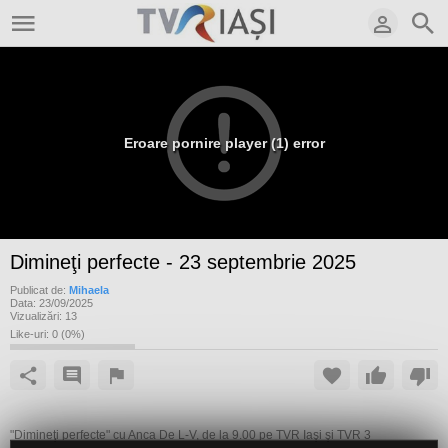
Eroare pornire player (1) error
Dimineţi perfecte - 23 septembrie 2025
Publicat de:
Mihaela
Data:
23/09/2025
Vizualizări:
13
Like-uri:
0
(
0
%)
"Dimineţi perfecte" cu Anca De L-V, de la 9.00 pe TVR Iaşi şi TVR 3