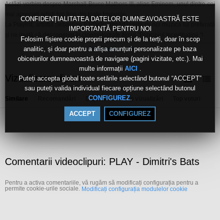
Astăzi vorbim despre Marshall Bruce Mathers III, alias Eminem, unul dintre cei
mai apreciați artiști hip hop din toate timpurile.
CONFIDENȚIALITATEA DATELOR DUMNEAVOASTRĂ ESTE
La Playlist, artistul Sebastian Bădărău împărtăşeşte cu noi muzica lui preferată
IMPORTANTĂ PENTRU NOI
şi ne invită să descoperim în cinematografe filmul "Principiul Incertitudinii "!
Folosim fișiere cookie proprii precum și de la terți, doar în scop
Ne întâlnim şi cu Dimitri's Bats , o prezență proaspătă în peisajul
analitic, și doar pentru a afișa anunțuri personalizate pe baza
Arată mai mult
indie/alternativ de la noi care estompează mereu granițele dintre beat-uri de
obiceiurilor dumneavoastră de navigare (pagini vizitate, etc.). Mai
dancefloor și riff-uri alternative.
multe informații
.
AICI
PLAY în fiecare sâmbătă de la 18.30, pe TVR Iaşi cu Anca Medeleanu!
Vizualizare clipuri
Puteți accepta global toate setările selectând butonul “ACCEPT”
sau puteți valida individual fiecare opțiune selectând butonul
Canale:
.
CONFIGUREZ
Similare
Recomandări
După dată
Top vizualizări
Top voturi
PLAY
Live
ACCEPT
CONFIGUREZ
Etichete:
play
dimitris
bats
Comentarii videoclipuri: PLAY - Dimitri's Bats
Pentru a activa comentariile, vă rugăm să modificați configurația pentru a
permite cookie-urile sociale.
Modificați configurația modulelor cookie