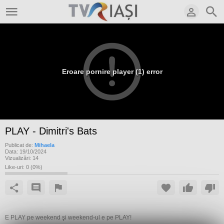
Eroare pornire player (1) error
PLAY - Dimitri's Bats
Publicat de:
Mihaela
Data:
19/10/2024
Vizualizări:
14
Like-uri:
0
(
0
%)
E PLAY pe weekend şi weekend-ul e pe PLAY!