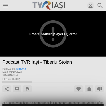
Eroare pornire player (1) error
Podcast TVR Iași - Tiberiu Stoian
Publicat de:
Mihaela
Data:
05/10/2024
Vizualizări:
13
Like-uri:
0
(
0
%)
Şi-a testat veleităţile de antreprenor într-o cameră de camin, pe vremea când