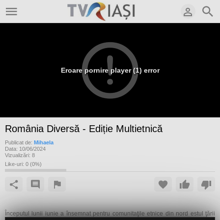
Eroare pornire player (1) error
România Diversă - Ediție Multietnică
Publicat de:
Mihaela
Data:
10/06/2024
Vizualizări:
8
Like-uri:
0
(
0
%)
Începutul lunii iunie a însemnat pentru comunitaţile etnice din nord estul ţării