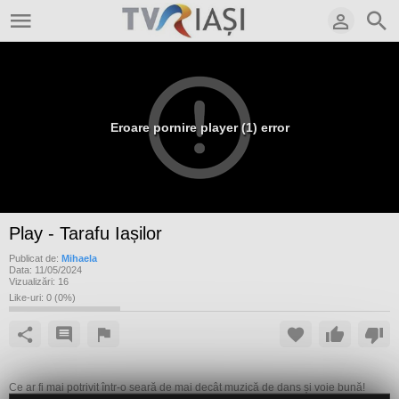
Eroare pornire player (1) error
Play - Tarafu Iașilor
Publicat de:
Mihaela
Data:
11/05/2024
Vizualizări:
16
Like-uri:
0
(
0
%)
Ce ar fi mai potrivit într-o seară de mai decât muzică de dans și voie bună!