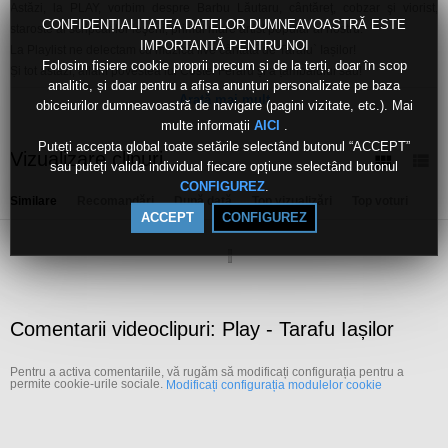
Astăzi, la PLAY, vorbim despre Barbu Lăutaru, cântăreţ, cobzar şi viorist,
CONFIDENȚIALITATEA DATELOR DUMNEAVOASTRĂ ESTE
staroste al scripcarilor ieşeni, primul mare artist popular al nostru.
IMPORTANTĂ PENTRU NOI
La Playlist ne delectam cu muzică live cântată de Tarafu` Iașilor!
Folosim fișiere cookie proprii precum și de la terți, doar în scop
Și tot astăzi, aflăm povestea lui Costel Feraru și a țambalului său!
analitic, și doar pentru a afișa anunțuri personalizate pe baza
Anca Medeleanu te invite la PLAY, în fiecare sâmbătă, pe TVR Iași!
Arată mai mult
obiceiurilor dumneavoastră de navigare (pagini vizitate, etc.). Mai
Canale:
multe informații
.
AICI
PLAY
Puteți accepta global toate setările selectând butonul “ACCEPT”
Vizualizare clipuri
Live
sau puteți valida individual fiecare opțiune selectând butonul
.
CONFIGUREZ
Etichete:
Similare
Recomandări
După dată
Top vizualizări
Top voturi
play
tarafu
iașilor
ACCEPT
CONFIGUREZ
Comentarii videoclipuri: Play - Tarafu Iașilor
Pentru a activa comentariile, vă rugăm să modificați configurația pentru a
permite cookie-urile sociale.
Modificați configurația modulelor cookie