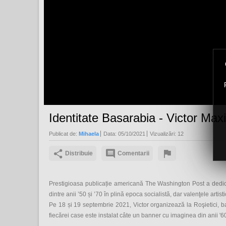
Identitate Basarabia - Victor Max
Publicat de:
Mihaela
Data:
05/10/2021
Vizualizări:
12
Distribuie
Comentarii
Prestigioasa publicație americană The Washington Post a dedicat 
dintre anii ’50 și ’70 în plină epoca socialistă, dar valenţele artist
Pe 18 și 19 septembrie 2021, Victor organizează la Roşietici, baş
fiecărei case este instalat câte un banner cu imaginea din anii '60