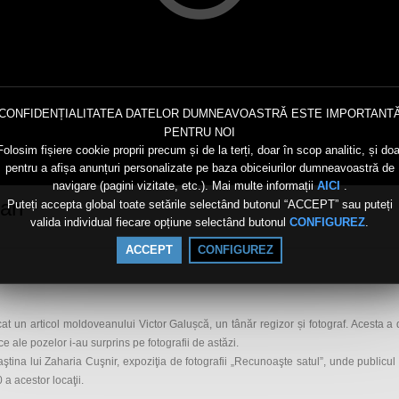
CONFIDENȚIALITATEA DATELOR DUMNEAVOASTRĂ ESTE IMPORTANT
PENTRU NOI
Folosim fișiere cookie proprii precum și de la terți, doar în scop analitic, și doa
pentru a afișa anunțuri personalizate pe baza obiceiurilor dumneavoastră de
navigare (pagini vizitate, etc.). Mai multe informații
.
AICI
ian
Puteți accepta global toate setările selectând butonul “ACCEPT” sau puteți
valida individual fiecare opțiune selectând butonul
.
CONFIGUREZ
ACCEPT
CONFIGUREZ
un articol moldoveanului Victor Galușcă, un tânăr regizor și fotograf. Acesta a d
ice ale pozelor i-au surprins pe fotografii de astăzi.
tina lui Zaharia Cuşnir, expoziţia de fotografii „Recunoaşte satul”, unde publicul 
 a acestor locaţii.