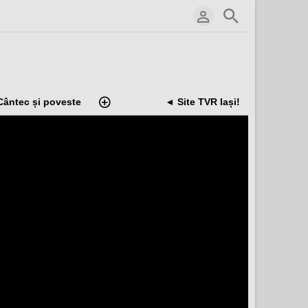
Cântec și poveste
◄ Site TVR Iași!