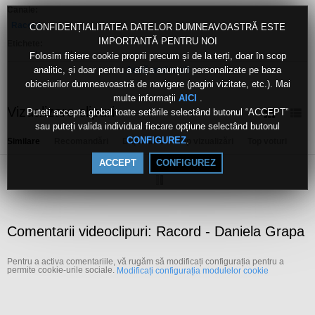
Canale:
Racord
CONFIDENȚIALITATEA DATELOR DUMNEAVOASTRĂ ESTE
IMPORTANTĂ PENTRU NOI
Etichete:
Folosim fișiere cookie proprii precum și de la terți, doar în scop
racord
daniela
grapa
analitic, și doar pentru a afișa anunțuri personalizate pe baza
Arată mai mult
obiceiurilor dumneavoastră de navigare (pagini vizitate, etc.). Mai
multe informații
.
AICI
Vizualizare clipuri
Puteți accepta global toate setările selectând butonul “ACCEPT”
sau puteți valida individual fiecare opțiune selectând butonul
.
CONFIGUREZ
Similare
Recomandări
După dată
Top vizualizări
Top voturi
ACCEPT
CONFIGUREZ
Comentarii videoclipuri: Racord - Daniela Grapa
Pentru a activa comentariile, vă rugăm să modificați configurația pentru a
permite cookie-urile sociale.
Modificați configurația modulelor cookie