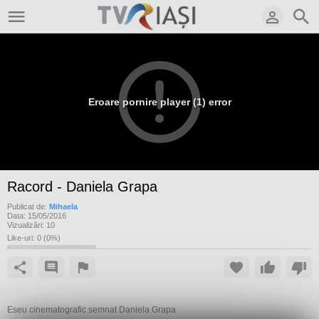
Eroare pornire player (1) error
Racord - Daniela Grapa
Publicat de:
Mihaela
Data:
15/05/2016
Vizualizări:
10
Like-uri:
0
(
0
%)
Eseu cinematografic semnat Daniela Grapa