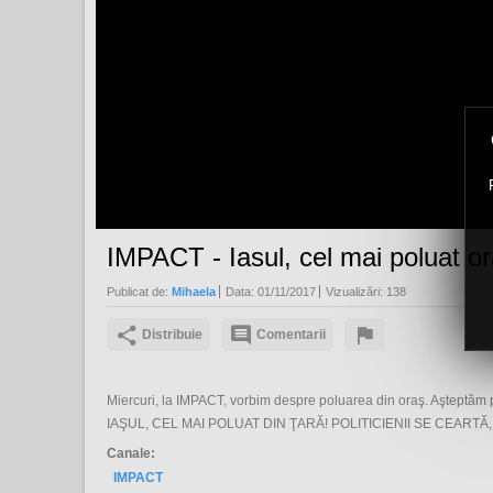
IMPACT - Iasul, cel mai poluat or
Publicat de:
Mihaela
Data:
01/11/2017
Vizualizări:
138
Distribuie
Comentarii
Miercuri, la IMPACT, vorbim despre poluarea din oraş. Aşteptăm p
IAŞUL, CEL MAI POLUAT DIN ŢARĂ! POLITICIENII SE CEARTĂ
Canale:
IMPACT