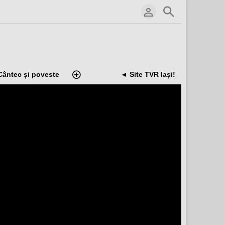
Cântec și poveste
◄ Site TVR Iași!