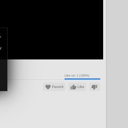
Ă
r
Like-uri:
1
(
100
%)
Favorit
Like