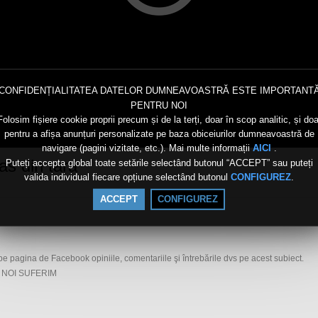
CONFIDENȚIALITATEA DATELOR DUMNEAVOASTRĂ ESTE IMPORTANT
PENTRU NOI
Folosim fișiere cookie proprii precum și de la terți, doar în scop analitic, și doa
pentru a afișa anunțuri personalizate pe baza obiceiurilor dumneavoastră de
navigare (pagini vizitate, etc.). Mai multe informații
.
AICI
as din tara
Puteți accepta global toate setările selectând butonul “ACCEPT” sau puteți
valida individual fiecare opțiune selectând butonul
.
CONFIGUREZ
ACCEPT
CONFIGUREZ
e pagina de Facebook opiniile, comentariile şi întrebările dvs pe acest subiect.
, NOI SUFERIM