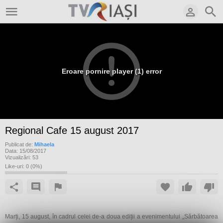
Eroare pornire player (1) error
Regional Cafe 15 august 2017
Publicat de:
Mihaela
Data:
15/08/2017
Vizualizări:
53
Like-uri:
0
(
0
%)
Marți, 15 august, în cadrul celei de-a doua ediții a evenimentului „Sărbătoarea