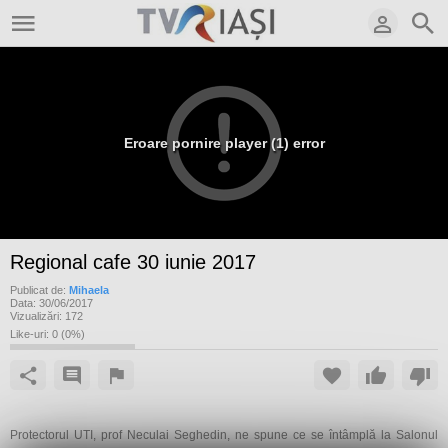
Eroare pornire player (1) error
Regional cafe 30 iunie 2017
Publicat de:
Mihaela
Data:
30/06/2017
Vizualizări:
172
Like-uri:
0
(
0
%)
Protectorul UTI, prof Neculai Seghedin, ne spune ce se întâmplă la Salonul