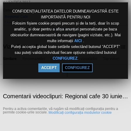
INVENTICA 2017.
Canale:
CONFIDENȚIALITATEA DATELOR DUMNEAVOASTRĂ ESTE
Regional Cafe
IMPORTANTĂ PENTRU NOI
Live
Folosim fișiere cookie proprii precum și de la terți, doar în scop
analitic, și doar pentru a afișa anunțuri personalizate pe baza
Arată mai mult
Etichete:
obiceiurilor dumneavoastră de navigare (pagini vizitate, etc.). Mai
neculai
seghedin
raluca
varlan-bondor
olga
stefan
anca
medeleanu
roxana
gorcioaia
tvr
iasi
multe informații
.
AICI
Vizualizare clipuri
Puteți accepta global toate setările selectând butonul “ACCEPT”
sau puteți valida individual fiecare opțiune selectând butonul
.
CONFIGUREZ
Similare
Recomandări
După dată
Top vizualizări
Top voturi
ACCEPT
CONFIGUREZ
Comentarii videoclipuri: Regional cafe 30 iunie 2017
Pentru a activa comentariile, vă rugăm să modificați configurația pentru a
permite cookie-urile sociale.
Modificați configurația modulelor cookie